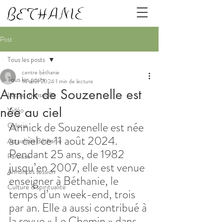
Post
Tous les posts
centre béthanie
Tous les posts
14 août 2024
1 min de lecture
Annick de Souzenelle est
Lettre mensuelle
née au ciel
Vidéo
Annick de Souzenelle est née 
Galerie
au ciel ce 11 août 2024.
Actualités Béthanie
Pendant 25 ans, de 1982 
Paroisse
jusqu’en 2007, elle est venue 
Annonces session
enseigner à Béthanie, le 
Culture & spiritualité
temps d’un week-end, trois 
par an. Elle a aussi contribué à 
la revue « Le Chemin » dans 