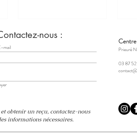
Contactez-nous :
Centre
Prieuré N
03 87 52
contact@
Hara : L'art de construire sa
Inco
yer
maison sur le Roc 22-25 mai
prièr
n
et obtenir un reçu, contactez-nous
es informations nécessaires.