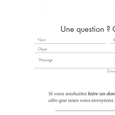
Une question ? 
Stage d'eutonie, do in &
Envo
méditation, 30 mai -1er juin
Si vous souhaitez
faire un do
afin que nous vous envoyions l