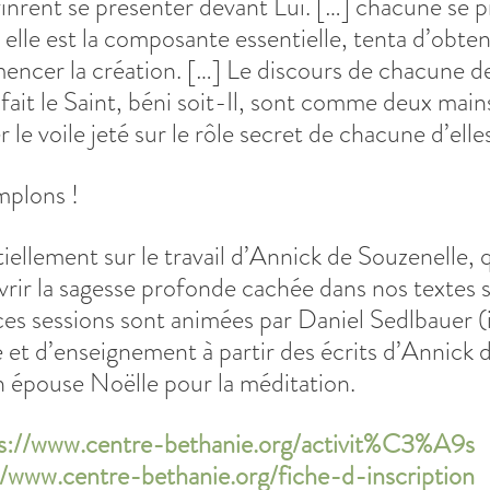
vinrent se présenter devant Lui. […] chacune se p
elle est la composante essentielle, tenta d’obteni
ncer la création. […] Le discours de chacune des
 fait le Saint, béni soit-Il, sont comme deux mains
 le voile jeté sur le rôle secret de chacune d’elle
mplons !
ellement sur le travail d’Annick de Souzenelle, 
vrir la sagesse profonde cachée dans nos textes s
ces sessions sont animées par Daniel Sedlbauer (
 et d’enseignement à partir des écrits d’Annick d
n épouse Noëlle pour la méditation.
s://www.centre-bethanie.org/activit%C3%A9s
//www.centre-bethanie.org/fiche-d-inscription