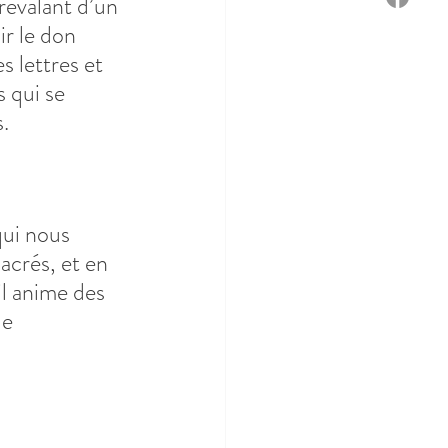
révalant d’un 
r le don 
 lettres et 
 qui se 
s.
qui nous 
acrés, et en 
il anime des 
e 