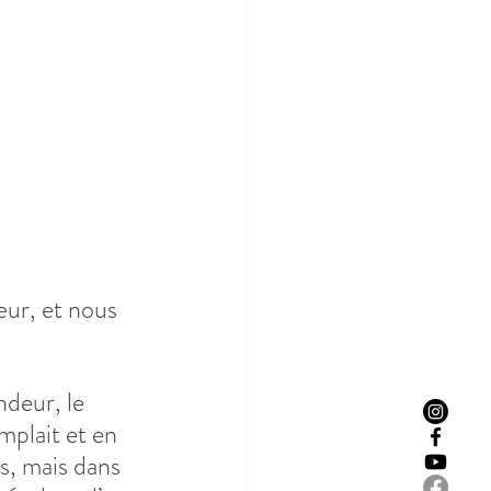
ur, et nous 
ndeur, le 
mplait et en 
es, mais dans 