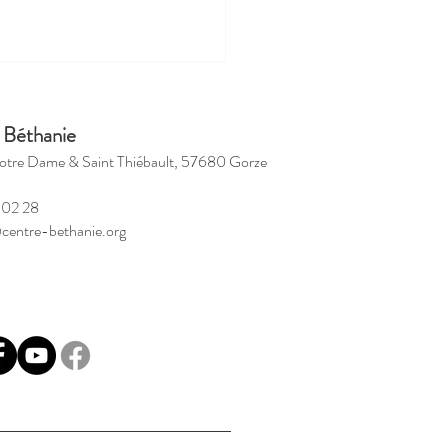
 Béthanie
otre Dame & Saint Thiébault, 57680 Gorze
 02 28
centre-bethanie.org
ntournable session de
e de Jésus, 7-11 mai