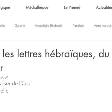
urgique
Médiathèque
Le Prieuré
Actualité
déo
Galerie
Actualités Béthanie
Paroisse
Annonces se
 les lettres hébraïques, d
r
. 2024
aiser de Dieu"
elle