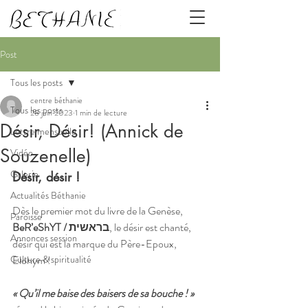
Post
Tous les posts
centre béthanie
Tous les posts
28 juin 2023
1 min de lecture
Désir, Désir! (Annick de
Lettre mensuelle
Souzenelle)
Vidéo
Galerie
Désir, désir !
Actualités Béthanie
Dès le premier mot du livre de la Genèse, 
Paroisse
BeR’eShYT / בראשית
, le désir est chanté, 
Annonces session
désir qui est la marque du Père-Epoux, 
Culture & spiritualité
Elohym !
« Qu’il me baise des baisers de sa bouche ! »