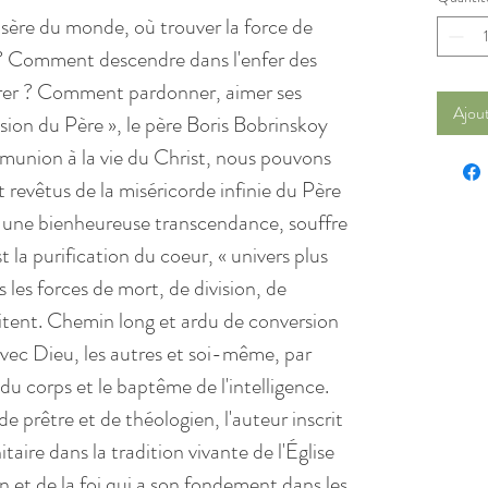
misère du monde, où trouver la force de
 ? Comment descendre dans l'enfer des
rer ? Comment pardonner, aimer ses
Ajout
on du Père », le père Boris Bobrinskoy
union à la vie du Christ, nous pouvons
et revêtus de la miséricorde infinie du Père
s une bienheureuse transcendance, souffre
t la purification du coeur, « univers plus
s les forces de mort, de division, de
bitent. Chemin long et ardu de conversion
avec Dieu, les autres et soi-même, par
du corps et le baptême de l'intelligence.
e prêtre et de théologien, l'auteur inscrit
itaire dans la tradition vivante de l'Église
n et de la foi qui a son fondement dans les