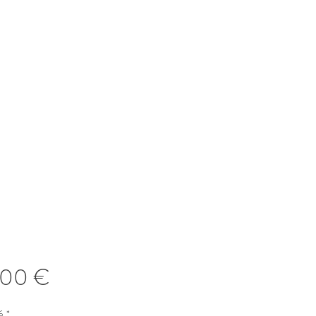
Prix
,00 €
é
*