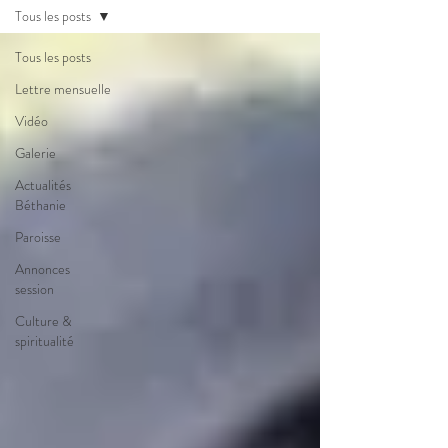
Tous les posts
Tous les posts
Lettre mensuelle
Vidéo
Galerie
Actualités
Béthanie
Paroisse
Annonces
session
Culture &
spiritualité