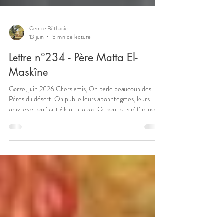
Centre Béthanie
13 juin
5 min de lecture
Lettre n°234 - Père Matta El-
Maskîne
Gorze, juin 2026 Chers amis, On parle beaucoup des
Pères du désert. On publie leurs apophtegmes, leurs
œuvres et on écrit à leur propos. Ce sont des références
spirituelles, mais sait-on qu'ils ne sont pas seulement du
4e siècle et qu’au 21e siècle il y en a encore ? L'un d'entre
eux, né au ciel en 2006, s'appelle Matta El Maskîne,
c'est-à-dire Matthieu le Pauvre et il a vécu dans les
déserts d’Egypte. Quand Youssef Scandar entendit
l'appel du Seigneur à tout donner et