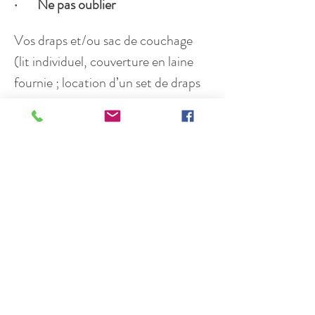
·       Ne pas oublier
Vos draps et/ou sac de couchage 
(lit individuel, couverture en laine 
fournie ; location d’un set de draps 
pour 8 euros, le préciser lors de 
l’inscription) ; 
Des vêtements confortables et 
chaussures permettant la marche 
dans la campagne.
Une paire de chaussette propre 
pour les exercices dans la salle de 
méditation.
*A propos du tarif 
libre et 
conscient
 :
  Tous ceux qui désirent 