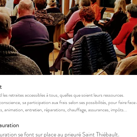
t
d les retraites accessibles à tous, quelles que soient leurs ressources.
onscience, sa participation aux frais selon ses possibilités, pour faire face
as, animation, entretien, réparations, chauffage, assurances, impôts...
tauration
ration se font sur place au prieuré Saint Thiébault.