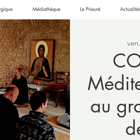
urgique
Médiathèque
Le Prieuré
Actualité
ven
CO
Médite
au gr
de