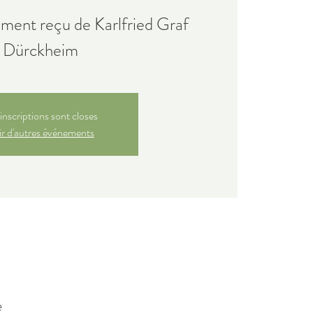
ement reçu de Karlfried Graf
Dürckheim
inscriptions sont closes
r d'autres événements
e