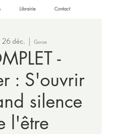
s
Librairie
Contact
. 26 déc.
  |  
Gorze
MPLET -
r : S'ouvrir
and silence
 l'être