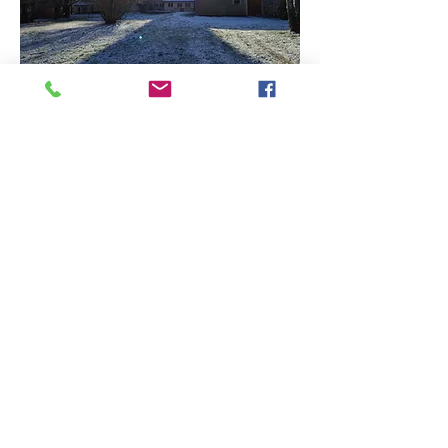
Béthanie en automne
Partager cet événement
Une question ? Contactez-nous :