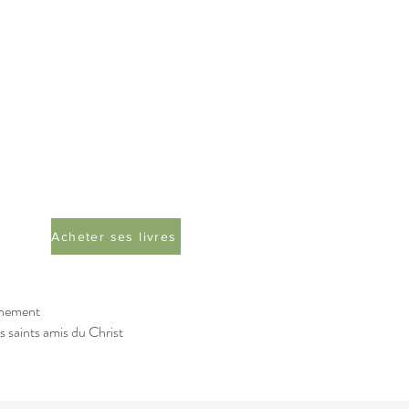
Acheter ses livres
inement
 saints amis du Christ