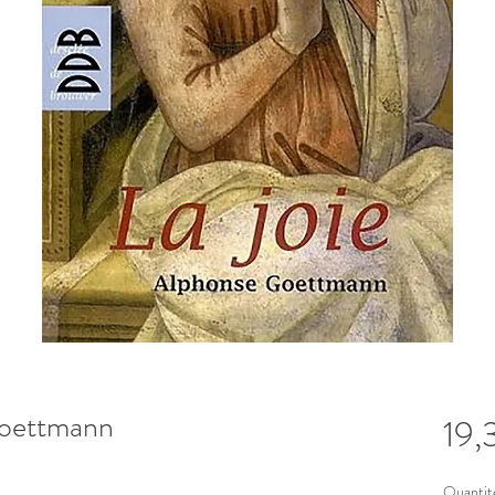
Goettmann
19,
Quantit