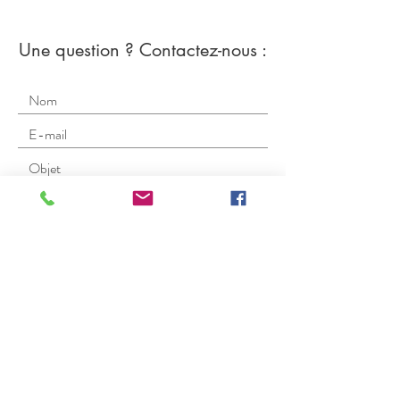
Une question ? Contactez-nous :
Envoyer
Si vous souhaitez
faire un don
et
obtenir un reçu, contactez-nous afin
que nous vous envoyions les