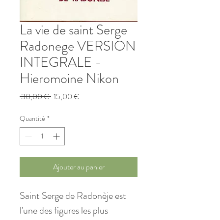
La vie de saint Serge
Radonege VERSION
INTEGRALE -
Hieromoine Nikon
Prix
Prix
 30,00 € 
15,00 €
original
promotionnel
Quantité
*
Ajouter au panier
Saint Serge de Radonèje est
l'une des figures les plus