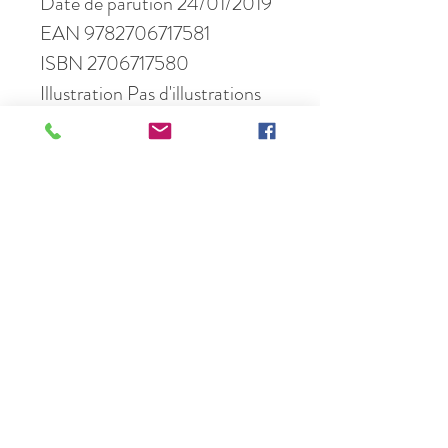
Date de parution 24/01/2019
EAN 9782706717581
ISBN 2706717580
Illustration Pas d'illustrations
Nombre de pages 192
Format 13 x 20
Une question ? Contactez-nous :