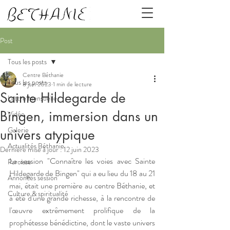
Post
Tous les posts
Centre Béthanie
Tous les posts
8 juin 2023
1 min de lecture
Sainte Hildegarde de
Lettre mensuelle
Bingen, immersion dans un
Vidéo
Galerie
univers atypique
Actualités Béthanie
Dernière mise à jour :
12 juin 2023
La session "Connaître les voies avec Sainte 
Paroisse
Hildegarde de Bingen" qui a eu lieu du 18 au 21 
Annonces session
mai, était une première au centre Béthanie, et 
Culture & spiritualité
à été d'une grande richesse, à la rencontre de 
l'œuvre extrêmement prolifique de la 
prophétesse bénédictine, dont le vaste univers 