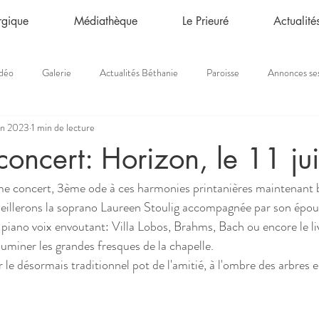
urgique
Médiathèque
Le Prieuré
Actualité
déo
Galerie
Actualités Béthanie
Paroisse
Annonces se
in 2023
1 min de lecture
concert: Horizon, le 11 ju
 concert, 3ème ode à ces harmonies printanières maintenant bi
eillerons la soprano Laureen Stoulig accompagnée par son époux
piano voix envoutant: Villa Lobos, Brahms, Bach ou encore le liv
luminer les grandes fresques de la chapelle.
r le désormais traditionnel pot de l'amitié, à l'ombre des arbres e