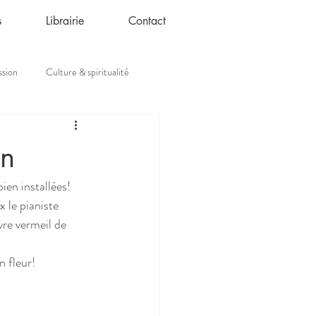
s
Librairie
Contact
ssion
Culture & spiritualité
in
en installées!
 le pianiste 
re vermeil de 
n fleur!